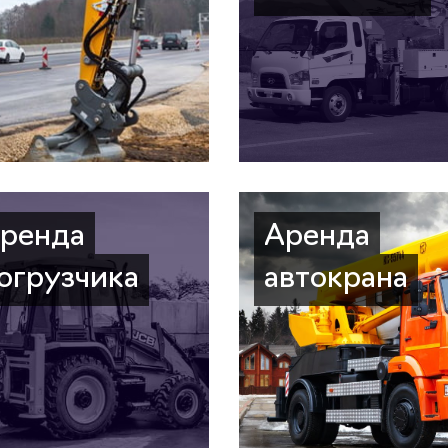
ренда
Аренда
огрузчика
автокрана