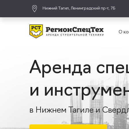
Нижний Тагил, Ленинградский пр-т, 7Б
О ко
Аренда спе
и инструме
в Нижнем Тагиле и Сверд