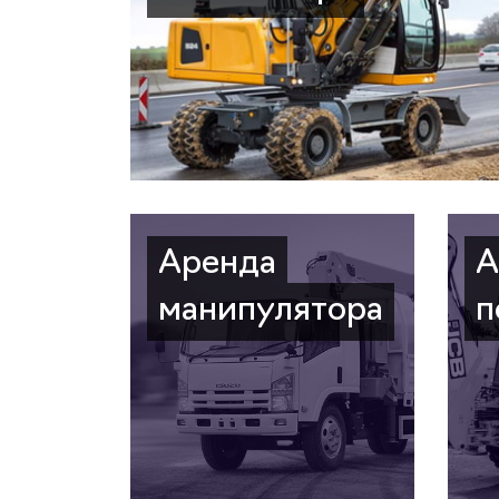
Аренда
А
манипулятора
п