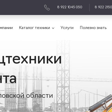
8 922 1045 050
8 922 215
мпании
Каталог техники
Услуги
Полезно знать
цтехники
нта
ловской области