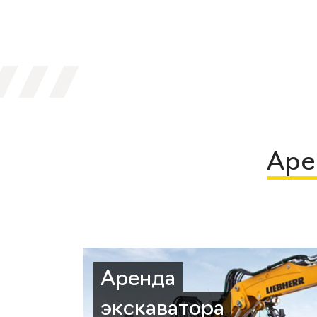
Аре
Аренда
экскаватора