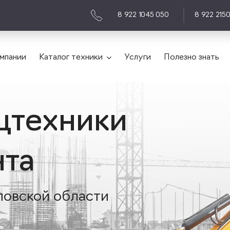
8 922 1045 050
8 922 215
мпании
Каталог техники
Услуги
Полезно знать
цтехники
нта
ловской области