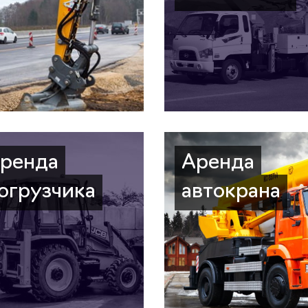
ренда
Аренда
огрузчика
автокрана