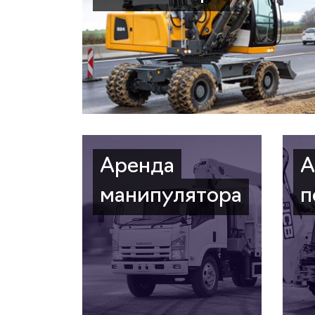
Аренда
А
манипулятора
п