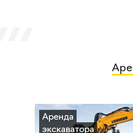
Аре
Аренда
экскаватора