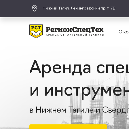
Нижний Тагил, Ленинградский пр-т, 7Б
О ко
Аренда спе
и инструме
в Нижнем Тагиле и Сверд