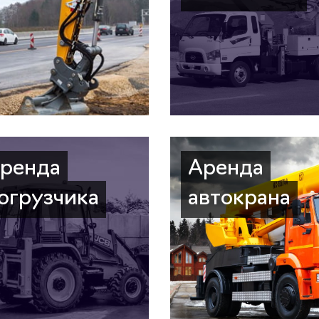
ренда
Аренда
огрузчика
автокрана