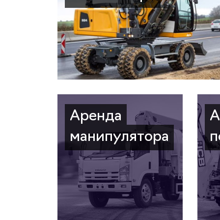
Аренда
А
манипулятора
п