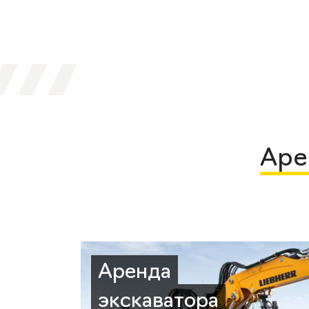
Аре
Аренда
экскаватора