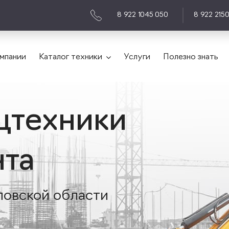
8 922 1045 050
8 922 215
мпании
Каталог техники
Услуги
Полезно знать
цтехники
нта
ловской области