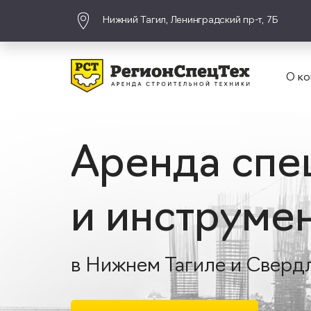
Нижний Тагил, Ленинградский пр-т, 7Б
О ко
Аренда спе
и инструме
в Нижнем Тагиле и Сверд