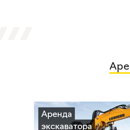
Аре
Аренда
экскаватора