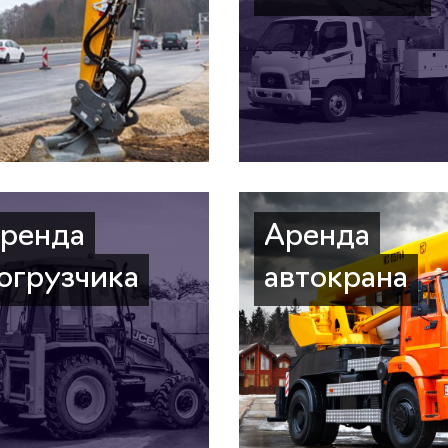
ренда
Аренда
огрузчика
автокрана