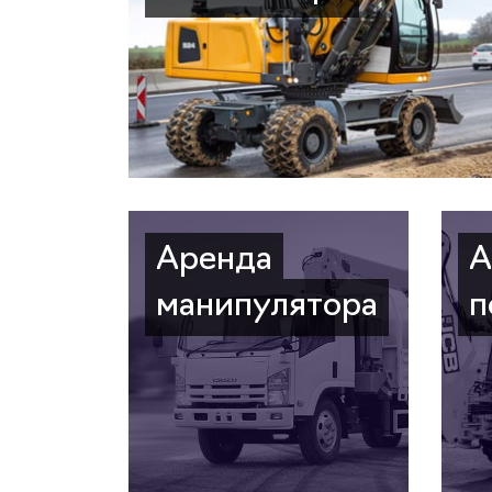
Аренда
А
манипулятора
п