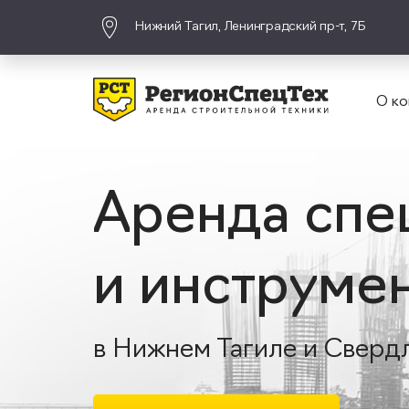
Нижний Тагил, Ленинградский пр-т, 7Б
О ко
Аренда спе
и инструме
в Нижнем Тагиле и Сверд