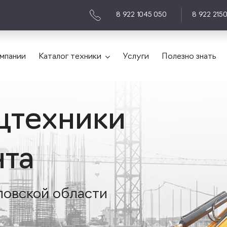
8 922 1045 050
8 922 215
мпании
Каталог техники
Услуги
Полезно знать
цтехники
нта
ловской области