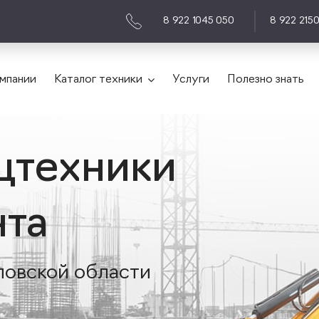
8 922 1045 050
8 922 215
мпании
Каталог техники
Услуги
Полезно знать
цтехники
нта
ловской области