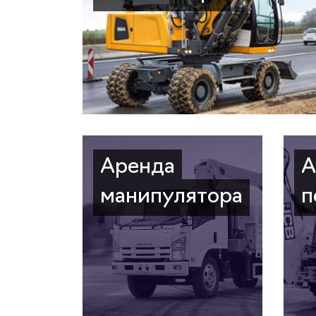
Аренда
А
манипулятора
п