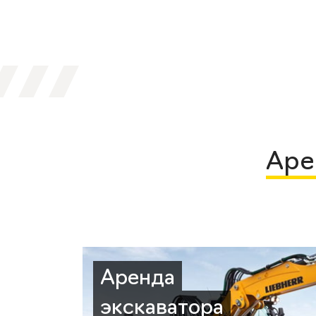
Аре
Аренда
экскаватора