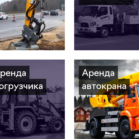
ренда
Аренда
огрузчика
автокрана