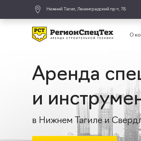
Нижний Тагил, Ленинградский пр-т, 7Б
О ко
Аренда спе
и инструме
в Нижнем Тагиле и Сверд