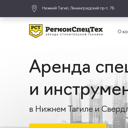
Нижний Тагил, Ленинградский пр-т, 7Б
О ко
Аренда спе
и инструме
в Нижнем Тагиле и Сверд