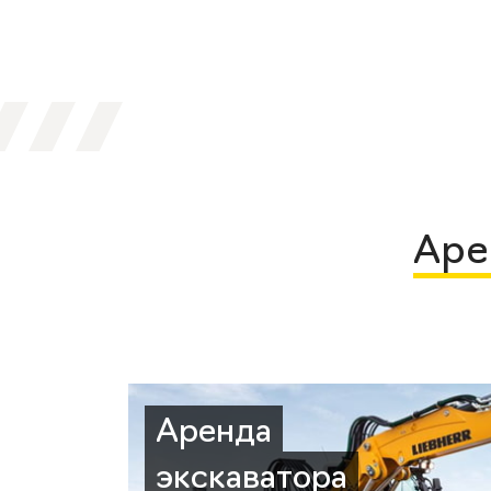
Аре
Аренда
экскаватора