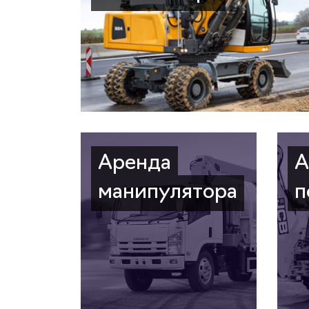
Аренда
А
манипулятора
п