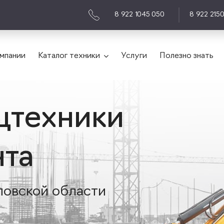
8 922 1045 050
8 922 215
мпании
Каталог техники
Услуги
Полезно знать
цтехники
нта
ловской области