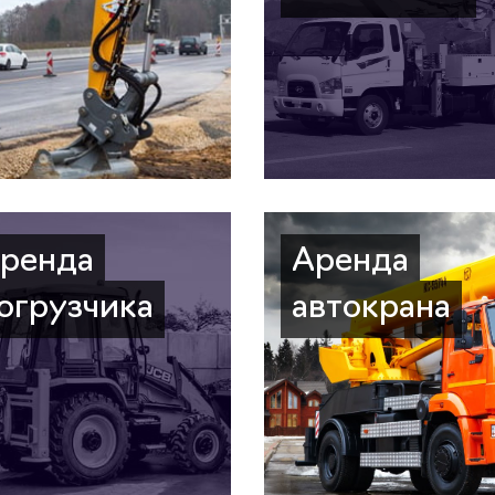
ренда
Аренда
огрузчика
автокрана