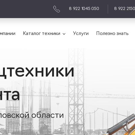
8 922 1045 050
8 922 215
мпании
Каталог техники
Услуги
Полезно знать
цтехники
нта
ловской области