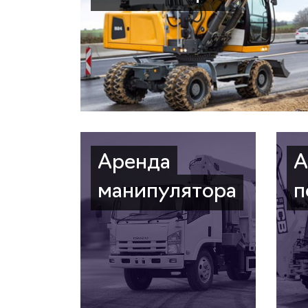
Аренда
А
манипулятора
п