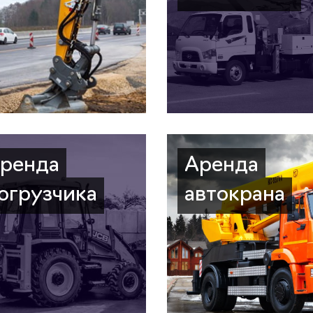
ренда
Аренда
огрузчика
автокрана