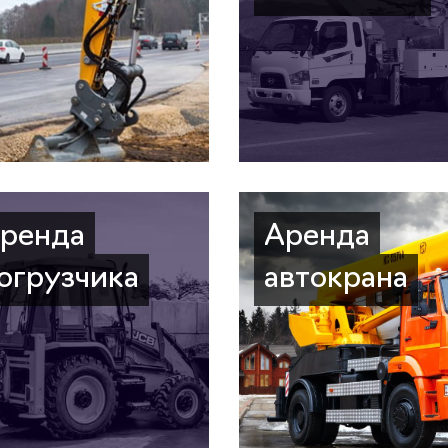
ренда
Аренда
огрузчика
автокрана