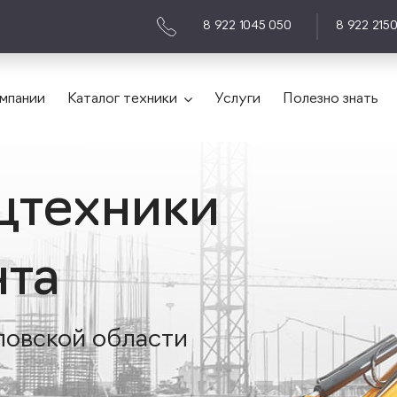
8 922 1045 050
8 922 215
мпании
Каталог техники
Услуги
Полезно знать
цтехники
нта
ловской области