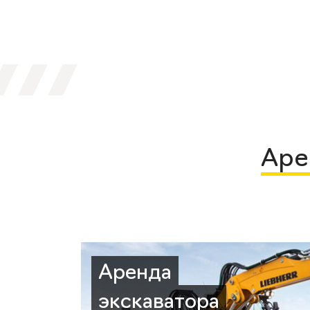
Аре
Аренда
экскаватора