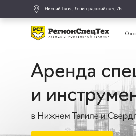
Нижний Тагил, Ленинградский пр-т, 7Б
О ко
Аренда спе
и инструме
в Нижнем Тагиле и Сверд