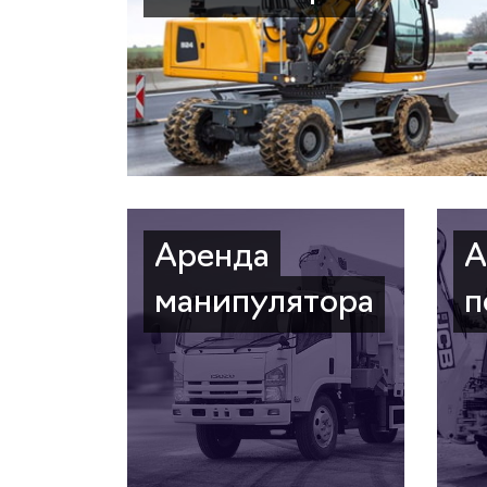
Аренда
А
манипулятора
п