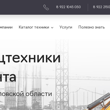
8 922 1045 050
8 922 215
мпании
Каталог техники
Услуги
Полезно знать
цтехники
нта
ловской области