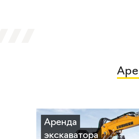
Аре
Аренда
экскаватора