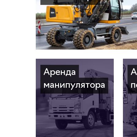
Аренда
А
манипулятора
п