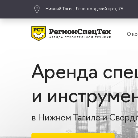
Нижний Тагил, Ленинградский пр-т, 7Б
О ко
Аренда спе
и инструме
в Нижнем Тагиле и Сверд