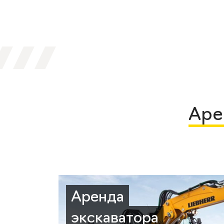
Аре
Аренда
экскаватора