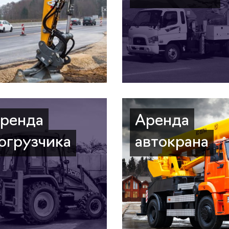
ренда
Аренда
огрузчика
автокрана