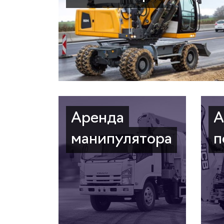
Аренда
А
манипулятора
п