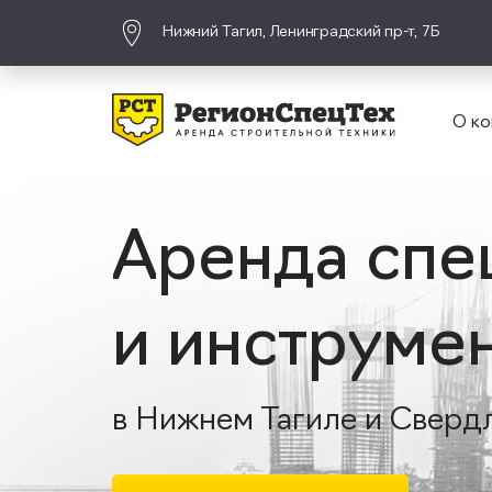
Нижний Тагил, Ленинградский пр-т, 7Б
О ко
Аренда спе
и инструме
в Нижнем Тагиле и Сверд