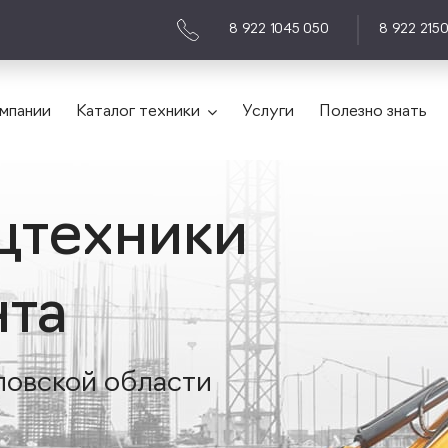
8 922 1045 050
8 922 215
мпании
Каталог техники
Услуги
Полезно знать
цтехники
нта
ловской области