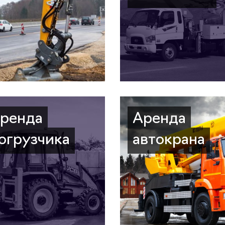
ренда
Аренда
огрузчика
автокрана