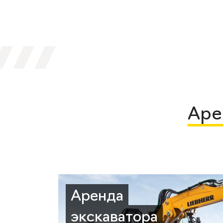
Аре
Аренда
экскаватора