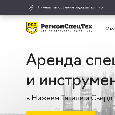
Нижний Тагил, Ленинградский пр-т, 7Б
О ко
Аренда спе
и инструме
в Нижнем Тагиле и Сверд