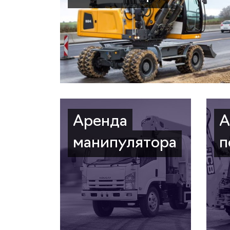
Аренда
А
манипулятора
п