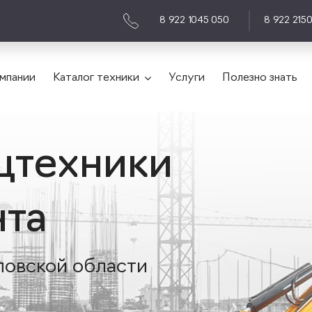
8 922 1045 050
8 922 215
мпании
Каталог техники
Услуги
Полезно знать
цтехники
нта
ловской области