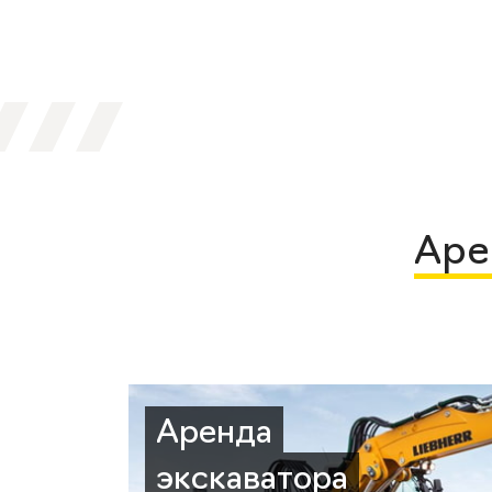
Аре
Аренда
экскаватора