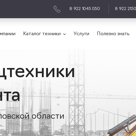
8 922 1045 050
8 922 215
мпании
Каталог техники
Услуги
Полезно знать
цтехники
нта
ловской области