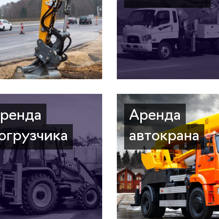
ренда
Аренда
огрузчика
автокрана