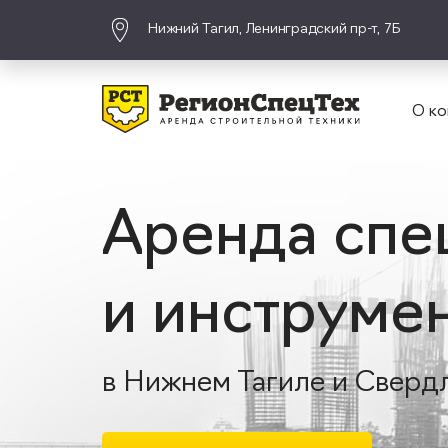
Нижний Тагил, Ленинградский пр-т, 7Б
О ко
Аренда спе
и инструме
в Нижнем Тагиле и Сверд