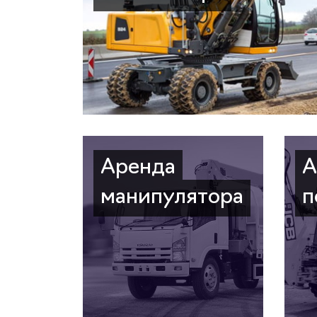
Аренда
А
манипулятора
п