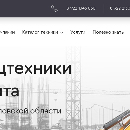
8 922 1045 050
8 922 215
мпании
Каталог техники
Услуги
Полезно знать
цтехники
нта
ловской области