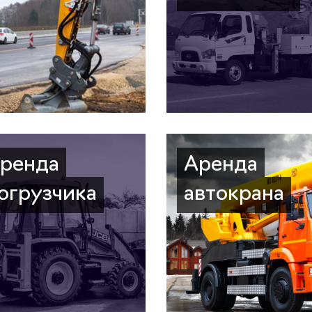
ренда
Аренда
огрузчика
автокрана