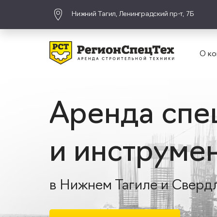
Нижний Тагил, Ленинградский пр-т, 7Б
О ко
Аренда спе
и инструме
в Нижнем Тагиле и Сверд