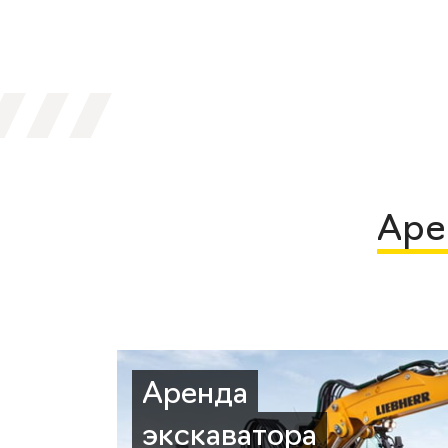
Аре
Аренда
экскаватора