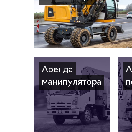
Аренда
А
манипулятора
п