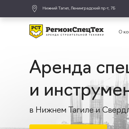
Нижний Тагил, Ленинградский пр-т, 7Б
О ко
Аренда спе
и инструме
в Нижнем Тагиле и Сверд