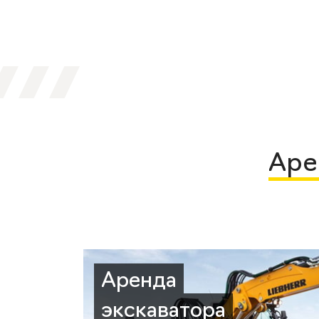
Аре
Аренда
экскаватора