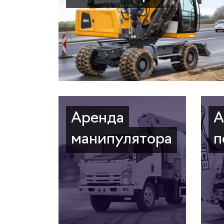
Аренда
А
манипулятора
п