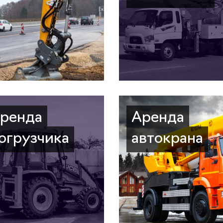
ренда
Аренда
огрузчика
автокрана