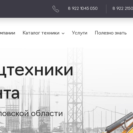
8 922 1045 050
8 922 215
мпании
Каталог техники
Услуги
Полезно знать
цтехники
нта
ловской области