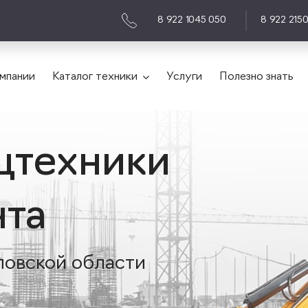
8 922 1045 050
8 922 215
мпании
Каталог техники
Услуги
Полезно знать
цтехники
нта
ловской области