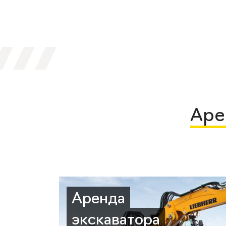
Аре
Аренда
экскаватора