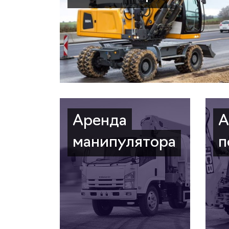
Аренда
А
манипулятора
п