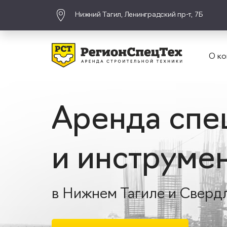
Нижний Тагил, Ленинградский пр-т, 7Б
О ко
Аренда спе
и инструме
в Нижнем Тагиле и Сверд