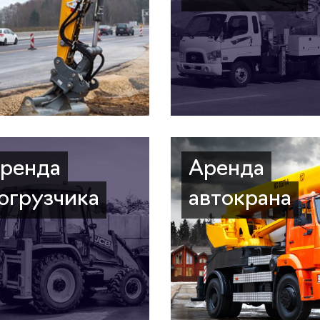
ренда
Аренда
огрузчика
автокрана