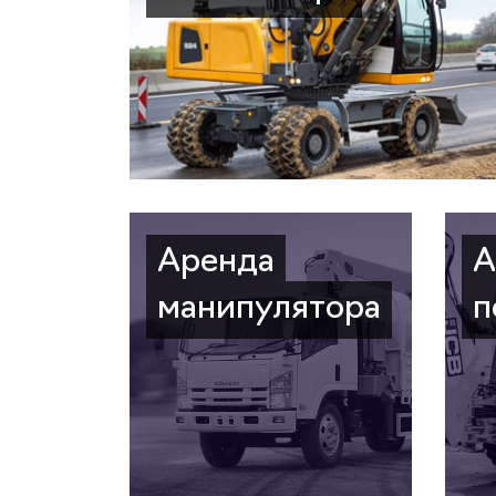
Аренда
А
манипулятора
п