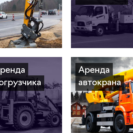
ренда
Аренда
огрузчика
автокрана