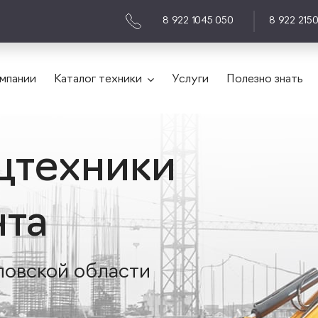
8 922 1045 050
8 922 215
мпании
Каталог техники
Услуги
Полезно знать
цтехники
нта
ловской области