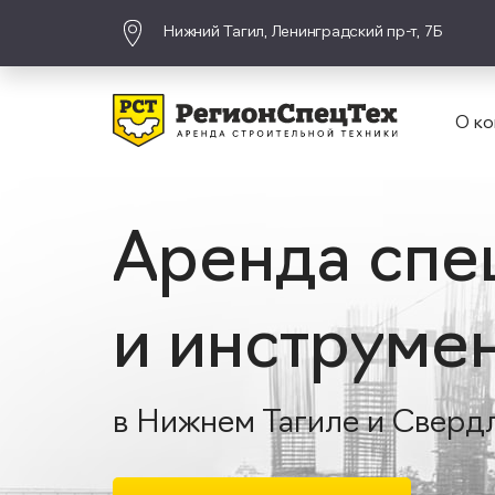
Нижний Тагил, Ленинградский пр-т, 7Б
О ко
Аренда спе
и инструме
в Нижнем Тагиле и Сверд