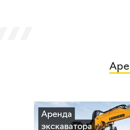
Аре
Аренда
экскаватора