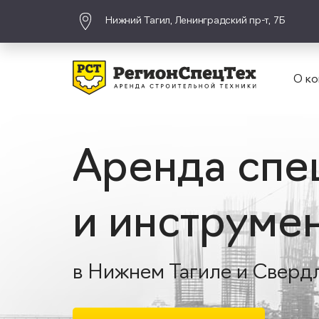
Нижний Тагил, Ленинградский пр-т, 7Б
О ко
Аренда спе
и инструме
в Нижнем Тагиле и Сверд