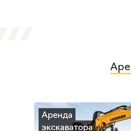
Аре
Аренда
экскаватора