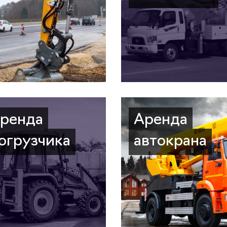
ренда
Аренда
огрузчика
автокрана