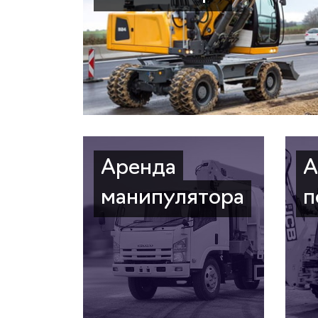
Аренда
А
манипулятора
п