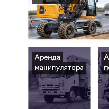
Аренда
А
манипулятора
п