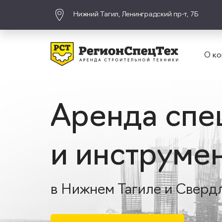
Нижний Тагил, Ленинградский пр-т, 7Б
О ко
Аренда спе
и инструме
в Нижнем Тагиле и Сверд