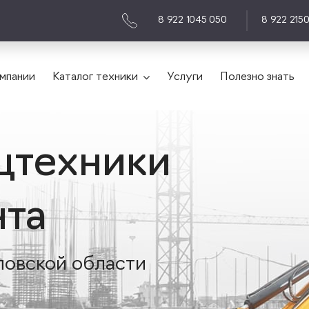
8 922 1045 050
8 922 215
мпании
Каталог техники
Услуги
Полезно знать
цтехники
нта
ловской области