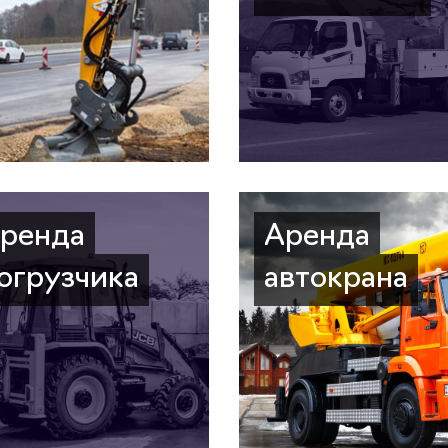
ренда
Аренда
огрузчика
автокрана