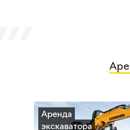
Аре
Аренда
экскаватора