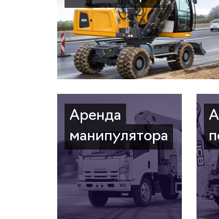
Аренда
А
манипулятора
п