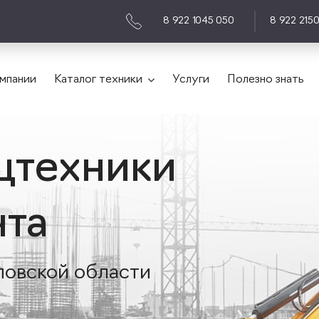
8 922 1045 050
8 922 215
мпании
Каталог техники
Услуги
Полезно знать
цтехники
нта
ловской области