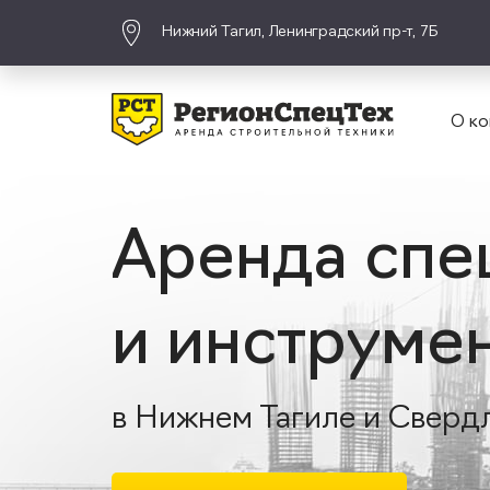
Нижний Тагил, Ленинградский пр-т, 7Б
О ко
Аренда спе
и инструме
в Нижнем Тагиле и Сверд