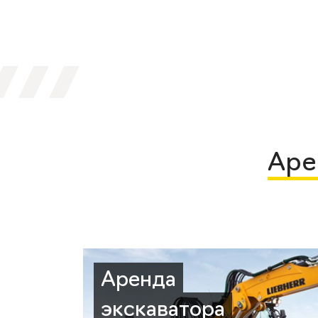
Аре
Аренда
экскаватора