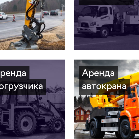
ренда
Аренда
огрузчика
автокрана