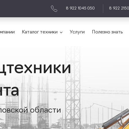
8 922 1045 050
8 922 215
мпании
Каталог техники
Услуги
Полезно знать
цтехники
нта
ловской области