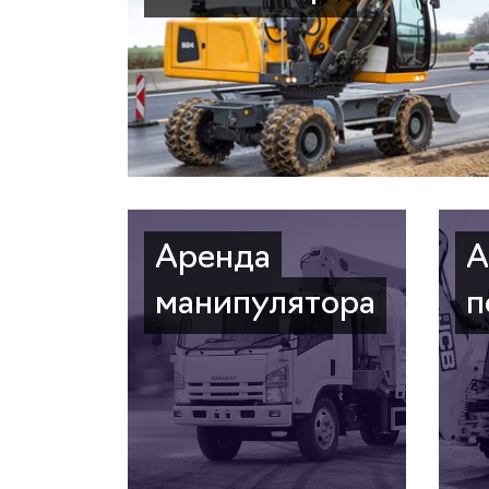
Аренда
А
манипулятора
п