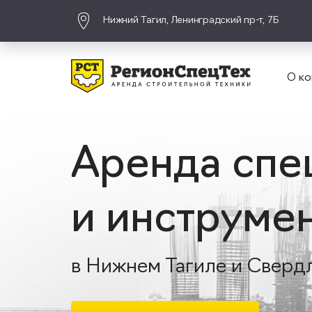
Нижний Тагил, Ленинградский пр-т, 7Б
О ко
Аренда спе
и инструме
в Нижнем Тагиле и Сверд