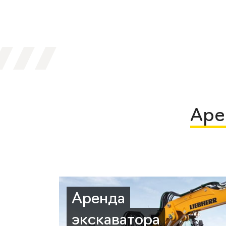
Аре
Аренда
экскаватора