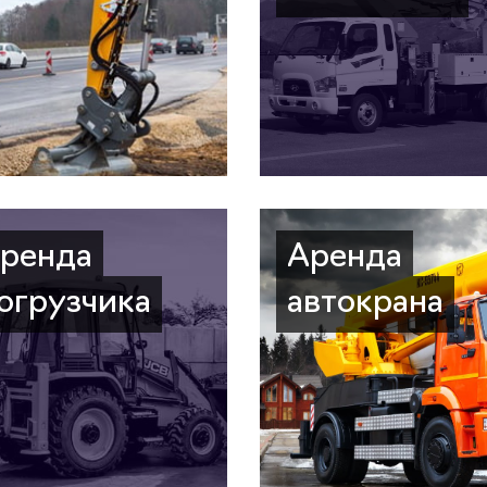
ренда
Аренда
огрузчика
автокрана