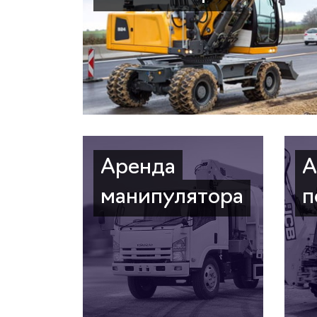
Аренда
А
манипулятора
п