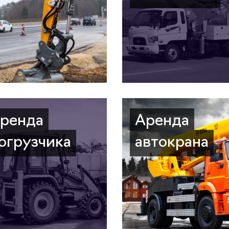
ренда
Аренда
огрузчика
автокрана