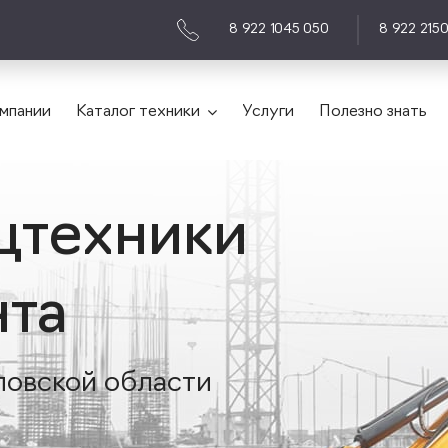
8 922 1045 050
8 922 215
мпании
Каталог техники
Услуги
Полезно знать
цтехники
нта
ловской области