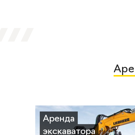
Аре
Аренда
экскаватора