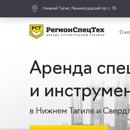
Нижний Тагил, Ленинградский пр-т, 7Б
О ко
Аренда спе
и инструме
в Нижнем Тагиле и Сверд