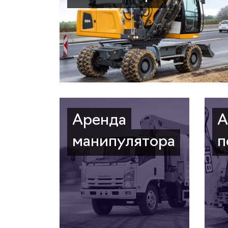
Аренда
А
манипулятора
п