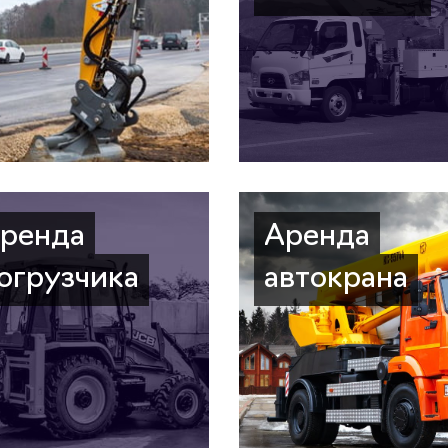
ренда
Аренда
огрузчика
автокрана