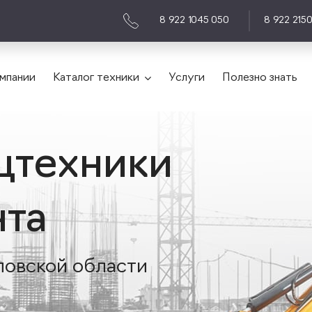
8 922 1045 050
8 922 215
мпании
Каталог техники
Услуги
Полезно знать
цтехники
нта
ловской области