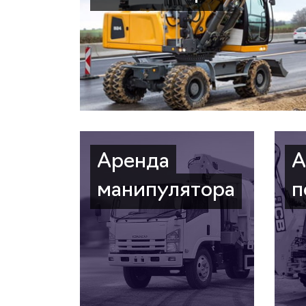
Аренда
А
манипулятора
п