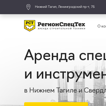
Нижний Тагил, Ленинградский пр-т, 7Б
О ко
Аренда спе
и инструме
в Нижнем Тагиле и Сверд