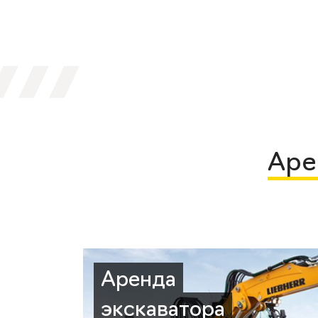
Аре
Аренда
экскаватора