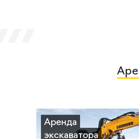
Аре
Аренда
экскаватора