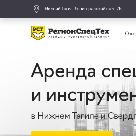
Нижний Тагил, Ленинградский пр-т, 7Б
О ко
Аренда спе
и инструме
в Нижнем Тагиле и Сверд