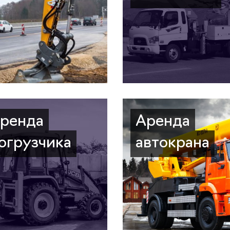
ренда
Аренда
огрузчика
автокрана