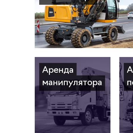
Аренда
А
манипулятора
п