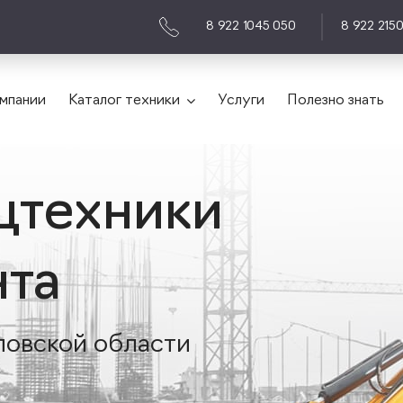
8 922 1045 050
8 922 215
мпании
Каталог техники
Услуги
Полезно знать
цтехники
нта
ловской области